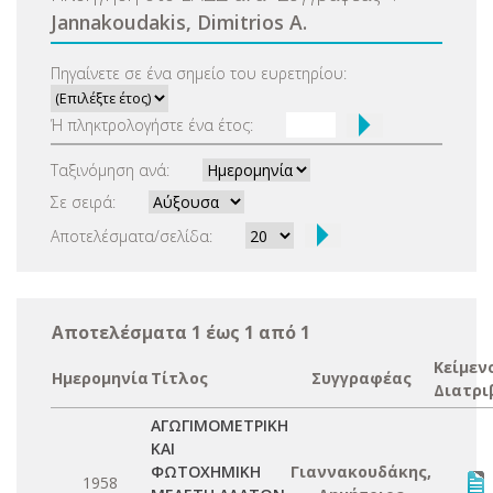
Jannakoudakis, Dimitrios A.
Πηγαίνετε σε ένα σημείο του ευρετηρίου:
Ή πληκτρολογήστε ένα έτος:
Ταξινόμηση ανά:
Σε σειρά:
Αποτελέσματα/σελίδα:
Αποτελέσματα 1 έως 1 από 1
Κείμεν
Ημερομηνία
Τίτλος
Συγγραφέας
Διατρι
ΑΓΩΓΙΜΟΜΕΤΡΙΚΗ
ΚΑΙ
ΦΩΤΟΧΗΜΙΚΗ
Γιαννακουδάκης,
1958