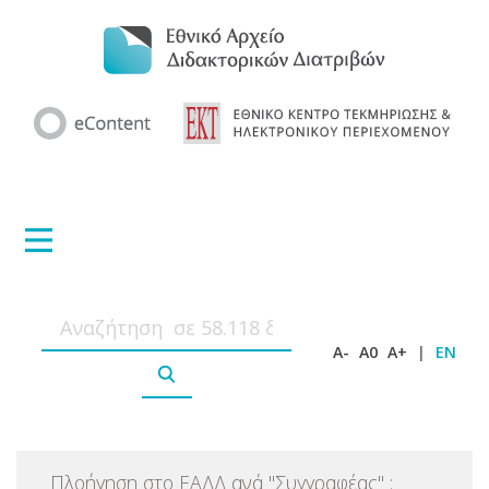
A-
A0
A+
|
EN
Πλοήγηση στο ΕΑΔΔ ανά
"
Συγγραφέας
"
: