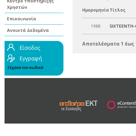
Κέντρο Υποστήριξης
Χρηστών
Ημερομηνία
Τίτλος
Επικοινωνία
1988
SIXTEENTH-
Ανοικτά Δεδομένα
Αποτελέσματα 1 έως 
Είσοδος
Εγγραφή
Ξέχασα τον κωδικό