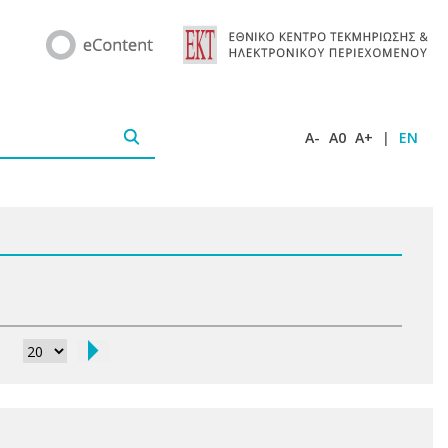
A-
A0
A+
|
EN