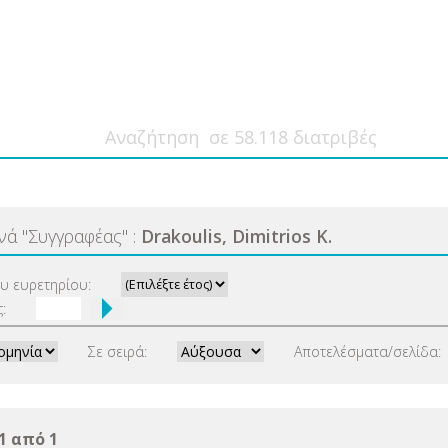
ανά
"
Συγγραφέας
"
:
Drakoulis, Dimitrios K.
ου ευρετηρίου:
:
Σε σειρά:
Αποτελέσματα/σελίδα:
1 από 1