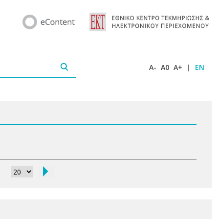
A-
A0
A+
|
EN