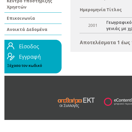
Κέντρο Υποστήριξης
Χρηστών
Ημερομηνία
Τίτλος
Επικοινωνία
Γεωγραφικό
2001
γενιάς με χ
Ανοικτά Δεδομένα
Αποτελέσματα 1 έως 
Είσοδος
Εγγραφή
Ξέχασα τον κωδικό