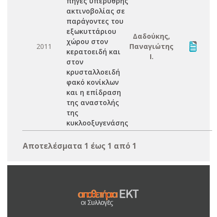
πηγές υπέρυθρης
ακτινοβολίας σε
παράγοντες του
εξωκυττάριου
Δαδούκης,
χώρου στον
2011
Παναγιώτης
κερατοειδή και
Ι.
στον
κρυσταλλοειδή
φακό κονίκλων
και η επίδραση
της αναστολής
της
κυκλοοξυγενάσης
Αποτελέσματα 1 έως 1 από 1