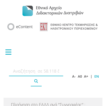
A-
A0
A+
|
EN
Πλοήγηση στο ΕΑΔΔ ανά
"
Συγγραφέας
"
: