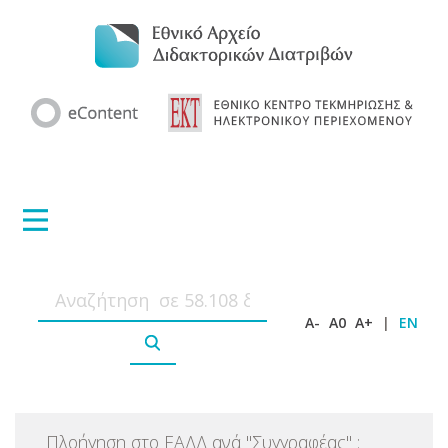
A-
A0
A+
|
EN
Πλοήγηση στο ΕΑΔΔ ανά
"
Συγγραφέας
"
: