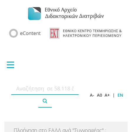
A-
A0
A+
|
EN
Πλοήγηση στο ΕΑΔΔ ανά
"
Συγγραφέας
"
: