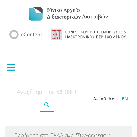
A-
A0
A+
|
EN
Πλοήγηση στο ΕΑΔΔ ανά
"
Συγγραφέας
"
: