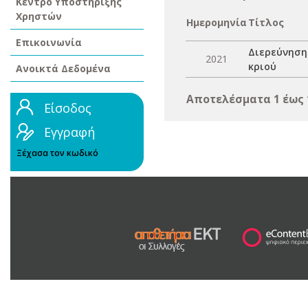
Κέντρο Υποστήριξης
Χρηστών
Ημερομηνία
Τίτλος
Επικοινωνία
Διερεύνηση
2021
κριού
Ανοικτά Δεδομένα
Αποτελέσματα 1 έως 
Είσοδος
Εγγραφή
Ξέχασα τον κωδικό