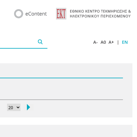
A-
A0
A+
|
EN