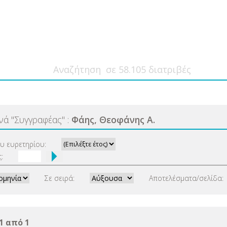
ανά
"
Συγγραφέας
"
:
Φάης, Θεοφάνης Α.
ου ευρετηρίου:
:
Σε σειρά:
Αποτελέσματα/σελίδα:
1 από 1