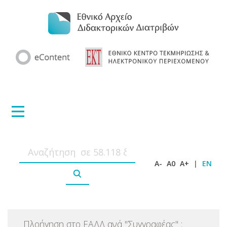
A-
A0
A+
|
EN
Πλοήγηση στο ΕΑΔΔ ανά
"
Συγγραφέας
"
: