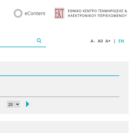
A-
A0
A+
|
EN