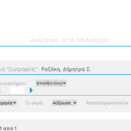
ανά
"
Συγγραφέας
"
:
Ραζάκη, Δήμητρα Σ.
ου ευρετηρίου:
:
Σε σειρά:
Αποτελέσματα/σελίδα:
1 από 1