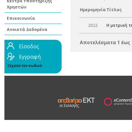
Κέντρο Υποστήριξης
Χρηστών
Ημερομηνία
Τίτλος
Επικοινωνία
2022
Η μετρική 
Ανοικτά Δεδομένα
Αποτελέσματα 1 έως 
Είσοδος
Εγγραφή
Ξέχασα τον κωδικό