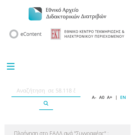
A-
A0
A+
|
EN
Πλοήγηση στο ΕΑΔΔ ανά
"
Συγγραφέας
"
: