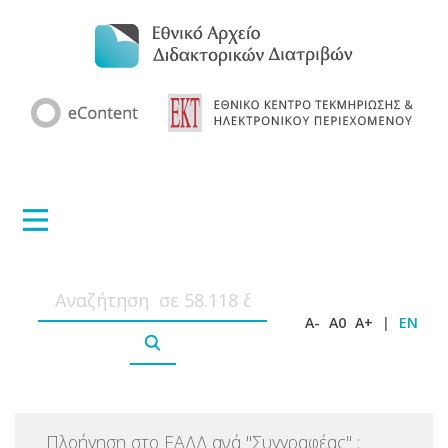
A-
A0
A+
|
EN
Πλοήγηση στο ΕΑΔΔ ανά
"
Συγγραφέας
"
: