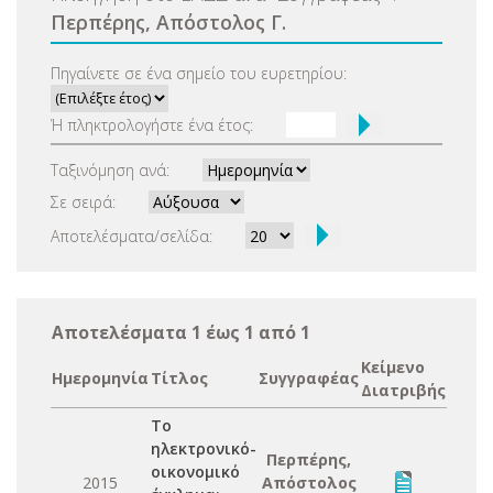
Περπέρης, Απόστολος Γ.
Πηγαίνετε σε ένα σημείο του ευρετηρίου:
Ή πληκτρολογήστε ένα έτος:
Ταξινόμηση ανά:
Σε σειρά:
Αποτελέσματα/σελίδα:
Αποτελέσματα 1 έως 1 από 1
Κείμενο
Ημερομηνία
Τίτλος
Συγγραφέας
Διατριβής
Το
ηλεκτρονικό-
Περπέρης,
οικονομικό
2015
Απόστολος