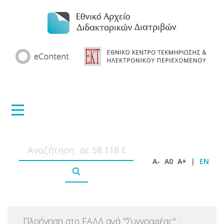
A-
A0
A+
|
EN
Πλοήγηση στο ΕΑΔΔ ανά
"
Συγγραφέας
"
: