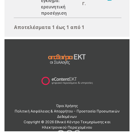
έγκλημα:
Γ.
ερευνητική
προσέγγιση
Αποτελέσματα 1 έως 1 από 1