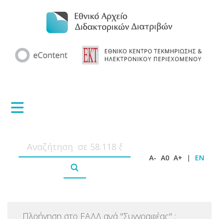
A-
A0
A+
|
EN
Πλοήγηση στο ΕΑΔΔ ανά
"
Συγγραφέας
"
: