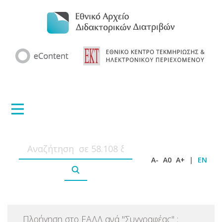
A-
A0
A+
|
EN
Πλοήγηση στο ΕΑΔΔ ανά
"
Συγγραφέας
"
: