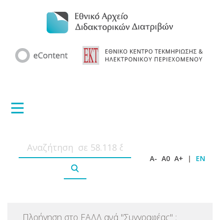
A-
A0
A+
|
EN
Πλοήγηση στο ΕΑΔΔ ανά
"
Συγγραφέας
"
: