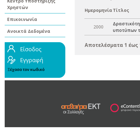
Κέντρο Υποστήριξης
Χρηστών
Ημερομηνία
Τίτλος
Επικοινωνία
Δραστικότη
2000
υποτύπων τ
Ανοικτά Δεδομένα
Αποτελέσματα 1 έως 
Είσοδος
Εγγραφή
Ξέχασα τον κωδικό