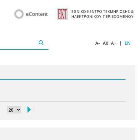
A-
A0
A+
|
EN