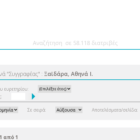
ανά
"
Συγγραφέας
"
:
Ξαϊδάρα, Αθηνά Ι.
ου ευρετηρίου:
:
Σε σειρά:
Αποτελέσματα/σελίδα:
1 από 1