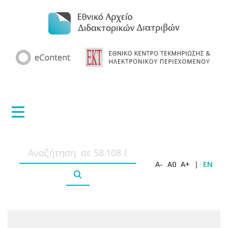
A-
A0
A+
|
EN