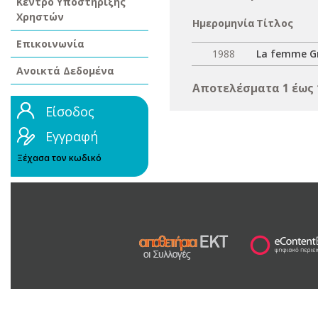
Κέντρο Υποστήριξης
Χρηστών
Ημερομηνία
Τίτλος
Επικοινωνία
1988
La femme Gre
Ανοικτά Δεδομένα
Αποτελέσματα 1 έως 
Είσοδος
Εγγραφή
Ξέχασα τον κωδικό