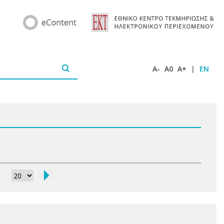
A-
A0
A+
|
EN