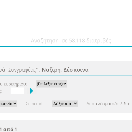
ανά
"
Συγγραφέας
"
:
Ναζίρη, Δέσποινα
ου ευρετηρίου:
:
Σε σειρά:
Αποτελέσματα/σελίδα:
1 από 1