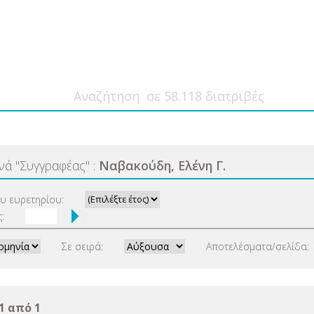
ανά
"
Συγγραφέας
"
:
Ναβακούδη, Ελένη Γ.
ου ευρετηρίου:
:
Σε σειρά:
Αποτελέσματα/σελίδα:
1 από 1