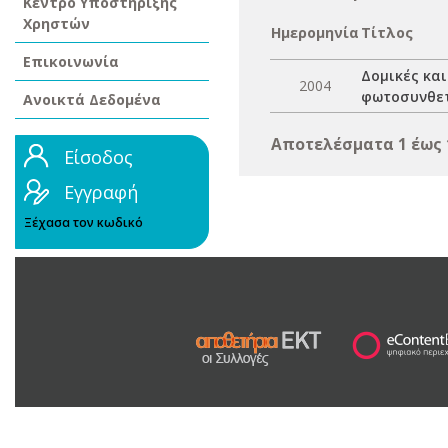
Κέντρο Υποστήριξης
Χρηστών
Ημερομηνία
Τίτλος
Επικοινωνία
Δομικές κα
2004
φωτοσυνθετ
Ανοικτά Δεδομένα
Αποτελέσματα 1 έως 
Είσοδος
Εγγραφή
Ξέχασα τον κωδικό