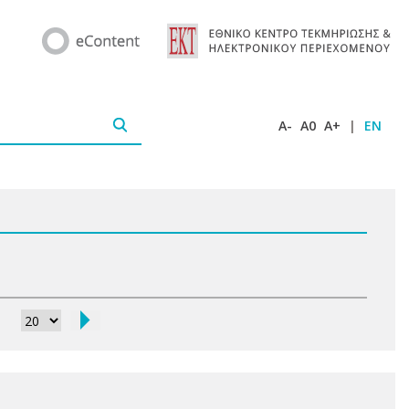
A-
A0
A+
|
EN