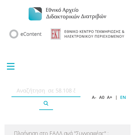
A-
A0
A+
|
EN
Πλοήγηση στο ΕΑΔΔ ανά
"
Συγγραφέας
"
: