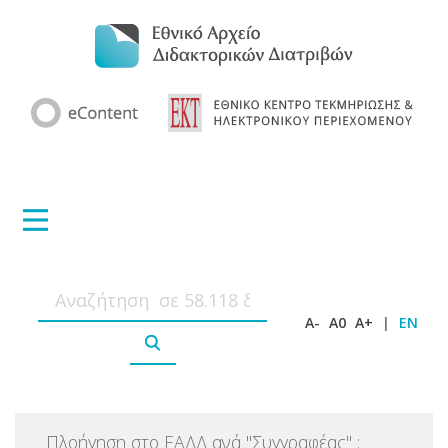
A-
A0
A+
|
EN
Πλοήγηση στο ΕΑΔΔ ανά
"
Συγγραφέας
"
: