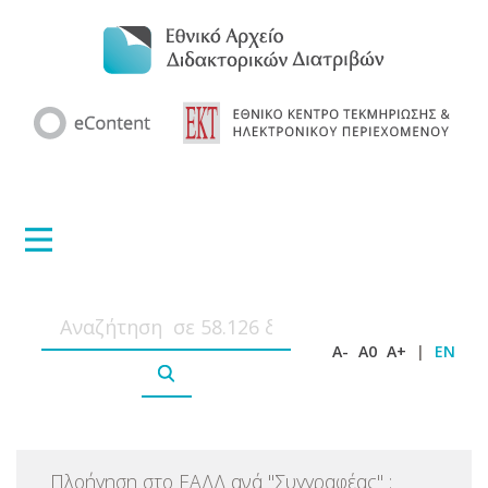
A-
A0
A+
|
EN
Πλοήγηση στο ΕΑΔΔ ανά
"
Συγγραφέας
"
: