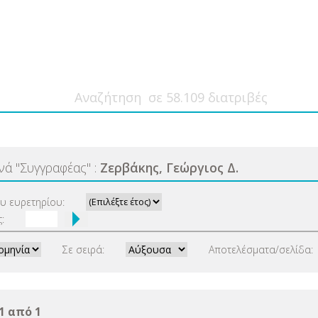
ανά
"
Συγγραφέας
"
:
Ζερβάκης, Γεώργιος Δ.
ου ευρετηρίου:
:
Σε σειρά:
Αποτελέσματα/σελίδα:
1 από 1