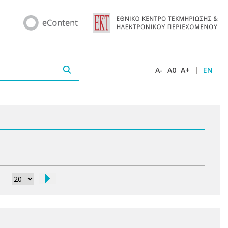
A-
A0
A+
|
EN