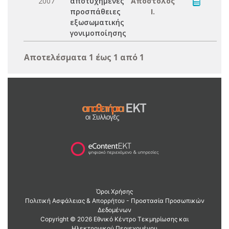
2007
αποτυχημένες
Απόστολος
προσπάθειες
Ι.
εξωσωματικής
γονιμοποίησης
Αποτελέσματα 1 έως 1 από 1