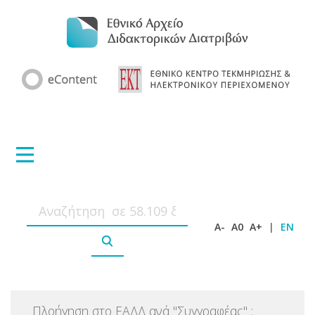
A-
A0
A+
|
EN
Πλοήγηση στο ΕΑΔΔ ανά
"
Συγγραφέας
"
: