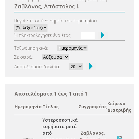
Ζαβλάνος, Απόστολος Ι.
Πηγαίνετε σε ένα σημείο του ευρετηρίου:
Ή πληκτρολογήστε ένα έτος:
Ταξινόμηση ανά:
Σε σειρά:
Αποτελέσματα/σελίδα:
Αποτελέσματα 1 έως 1 από 1
Κείμενο
Ημερομηνία
Τίτλος
Συγγραφέας
Διατριβής
Υστεροσκοπικά
ευρήματα μετά
από
Ζαβλάνος,