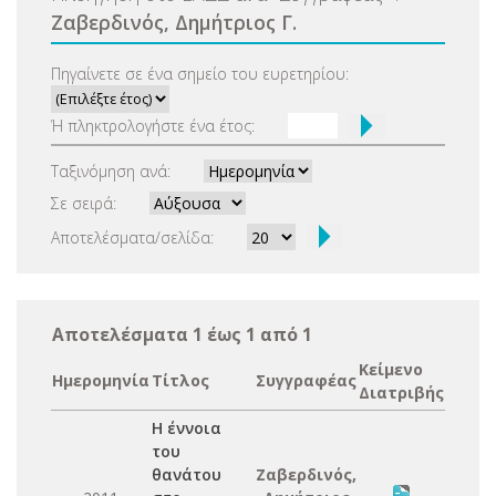
Ζαβερδινός, Δημήτριος Γ.
Πηγαίνετε σε ένα σημείο του ευρετηρίου:
Ή πληκτρολογήστε ένα έτος:
Ταξινόμηση ανά:
Σε σειρά:
Αποτελέσματα/σελίδα:
Αποτελέσματα 1 έως 1 από 1
Κείμενο
Ημερομηνία
Τίτλος
Συγγραφέας
Διατριβής
Η έννοια
του
θανάτου
Ζαβερδινός,