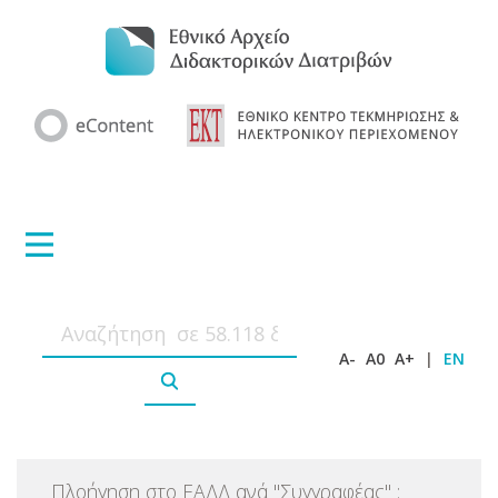
A-
A0
A+
|
EN
Πλοήγηση στο ΕΑΔΔ ανά
"
Συγγραφέας
"
: