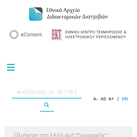
A-
A0
A+
|
EN
Πλοήγηση στο ΕΑΔΔ ανά
"
Συγγραφέας
"
: