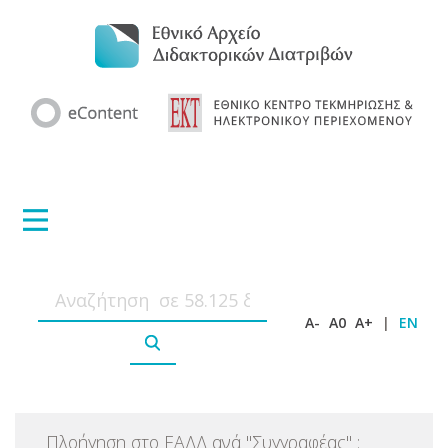
A-
A0
A+
|
EN
Πλοήγηση στο ΕΑΔΔ ανά
"
Συγγραφέας
"
: