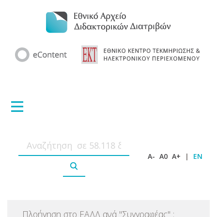
A-
A0
A+
|
EN
Πλοήγηση στο ΕΑΔΔ ανά
"
Συγγραφέας
"
: