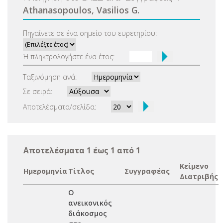
Αthanasopoulos, Vasilios G.
Πηγαίνετε σε ένα σημείο του ευρετηρίου:
Ή πληκτρολογήστε ένα έτος:
Ταξινόμηση ανά:
Σε σειρά:
Αποτελέσματα/σελίδα:
Αποτελέσματα 1 έως 1 από 1
Κείμενο
Ημερομηνία
Τίτλος
Συγγραφέας
Διατριβής
Ο
ανεικονικός
διάκοσμος