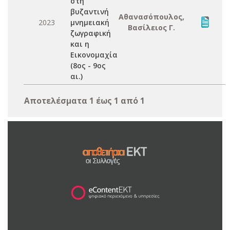
στη
βυζαντινή
Αθανασόπουλος,
2023
μνημειακή
Βασίλειος Γ.
ζωγραφική
και η
Εικονομαχία
(8ος - 9ος
αι.)
Αποτελέσματα 1 έως 1 από 1