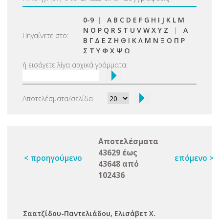
0-9
|
A
B
C
D
E
F
G
H
I
J
K
L
M
N
O
P
Q
R
S
T
U
V
W
X
Y
Z
|
Α
Πηγαίνετε στο:
Β
Γ
Δ
Ε
Ζ
Η
Θ
Ι
Κ
Λ
Μ
Ν
Ξ
Ο
Π
Ρ
Σ
Τ
Υ
Φ
Χ
Ψ
Ω
ή εισάγετε λίγα αρχικά γράμματα:
Αποτελέσματα/σελίδα
Αποτελέσματα
43629 έως
< προηγούμενο
επόμενο >
43648 από
102436
Σαατζίδου-Παντελιάδου, Ελισάβετ Χ.