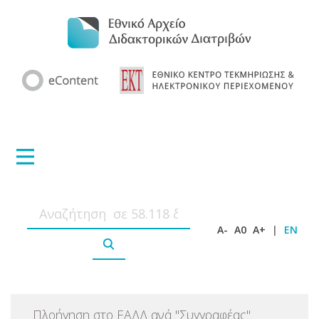
A-
A0
A+
|
EN
Πλοήγηση στο ΕΑΔΔ ανά
"
Συγγραφέας
"