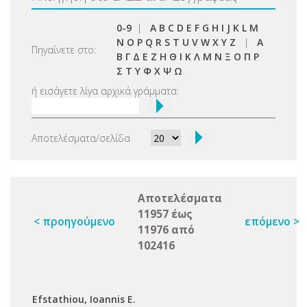
0-9
|
A
B
C
D
E
F
G
H
I
J
K
L
M
N
O
P
Q
R
S
T
U
V
W
X
Y
Z
|
Α
Πηγαίνετε στο:
Β
Γ
Δ
Ε
Ζ
Η
Θ
Ι
Κ
Λ
Μ
Ν
Ξ
Ο
Π
Ρ
Σ
Τ
Υ
Φ
Χ
Ψ
Ω
ή εισάγετε λίγα αρχικά γράμματα:
Αποτελέσματα/σελίδα
Αποτελέσματα
11957 έως
< προηγούμενο
επόμενο >
11976 από
102416
Εfstathiou, Ioannis E.