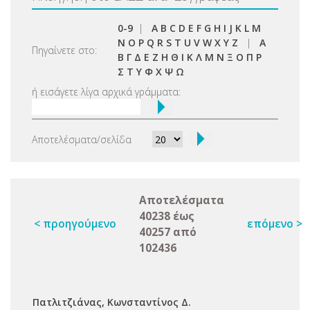
0-9
|
A
B
C
D
E
F
G
H
I
J
K
L
M
N
O
P
Q
R
S
T
U
V
W
X
Y
Z
|
Α
Πηγαίνετε στο:
Β
Γ
Δ
Ε
Ζ
Η
Θ
Ι
Κ
Λ
Μ
Ν
Ξ
Ο
Π
Ρ
Σ
Τ
Υ
Φ
Χ
Ψ
Ω
ή εισάγετε λίγα αρχικά γράμματα:
Αποτελέσματα/σελίδα
Αποτελέσματα
40238 έως
< προηγούμενο
επόμενο >
40257 από
102436
Πατλιτζιάνας, Κωνσταντίνος Δ.