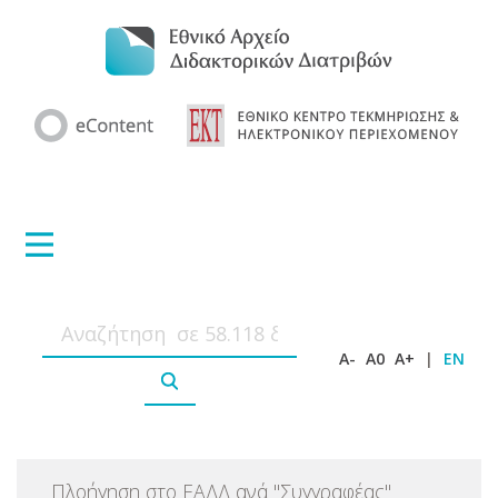
A-
A0
A+
|
EN
Πλοήγηση στο ΕΑΔΔ ανά
"
Συγγραφέας
"