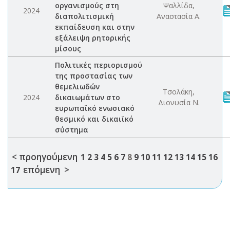
οργανισμούς στη
Ψαλλίδα,
2024
διαπολιτισμική
Αναστασία Α.
εκπαίδευση και στην
εξάλειψη ρητορικής
μίσους
Πολιτικές περιορισμού
της προστασίας των
θεμελιωδών
Τσολάκη,
2024
δικαιωμάτων στο
Διονυσία Ν.
ευρωπαϊκό ενωσιακό
θεσμικό και δικαιϊκό
σύστημα
< προηγούμενη
1
2
3
4
5
6
7
8
9
10
11
12
13
14
15
16
επόμενη >
17