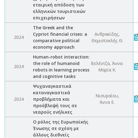
εταιρική απόδοση των
ελληνικών τουριστικών
επιχειρήσεων
The Greek and the
Cypriot financial crises: a
Ανθρακίδης,
2024
comparative political
Θεμιστοκλής Θ.
economy approach
Human-robot interaction:
the role of humanoid
Βελέντζα, Άννα-
2024
robots in learning process
Μαρία Κ.
and cognitive tasks
Ψυχαναγκαστικά
καταναγκαστικά
Νισυραίου,
2024
προβλήματα και
Άννα Ε.
προόβλεψή τους σε
νεαρούς ενήλικες
Ο ρόλος της Ευρωπαϊκής
Ένωσης σε σχέση με
άλλους διεθνείς