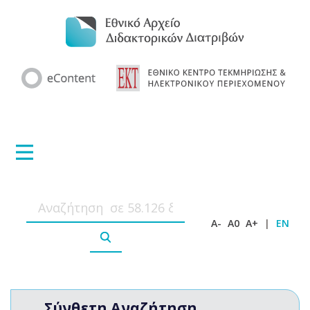
A-
A0
A+
|
EN
Σύνθετη Αναζήτηση