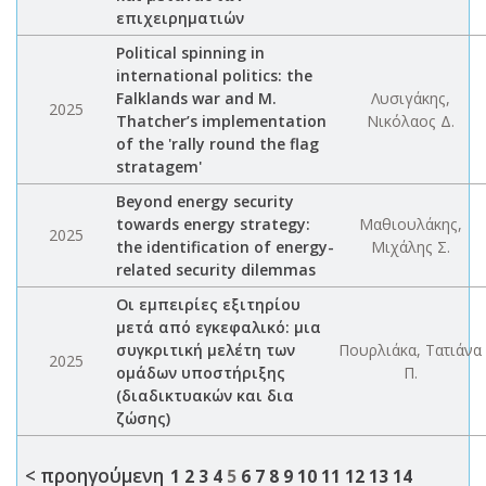
επιχειρηματιών
Political spinning in
international politics: the
Falklands war and M.
Λυσιγάκης,
2025
Thatcher’s implementation
Νικόλαος Δ.
of the 'rally round the flag
stratagem'
Beyond energy security
towards energy strategy:
Μαθιουλάκης,
2025
the identification of energy-
Μιχάλης Σ.
related security dilemmas
Οι εμπειρίες εξιτηρίου
μετά από εγκεφαλικό: μια
συγκριτική μελέτη των
Πουρλιάκα, Τατιάνα
2025
ομάδων υποστήριξης
Π.
(διαδικτυακών και δια
ζώσης)
< προηγούμενη
1
2
3
4
5
6
7
8
9
10
11
12
13
14