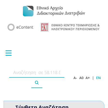
A-
A0
A+
|
EN
Σύνθετη Αναζήτηση