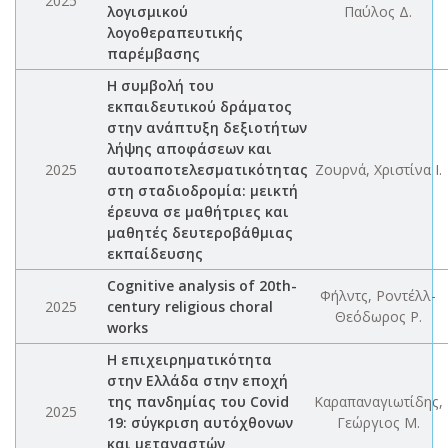
2025
λογισμικού
Παύλος Δ.
λογοθεραπευτικής
παρέμβασης
Η συμβολή του
εκπαιδευτικού δράματος
στην ανάπτυξη δεξιοτήτων
λήψης αποφάσεων και
2025
αυτοαποτελεσματικότητας
Ζουρνά, Χριστίνα Ι.
στη σταδιοδρομία: μεικτή
έρευνα σε μαθήτριες και
μαθητές δευτεροβάθμιας
εκπαίδευσης
Cognitive analysis of 20th-
Φήλντς, Ροντέλλ-
2025
century religious choral
Θεόδωρος Ρ.
works
Η επιχειρηματικότητα
στην Ελλάδα στην εποχή
της πανδημίας του Covid
Καραπαναγιωτίδης,
2025
19: σύγκριση αυτόχθονων
Γεώργιος Μ.
και μεταναστών