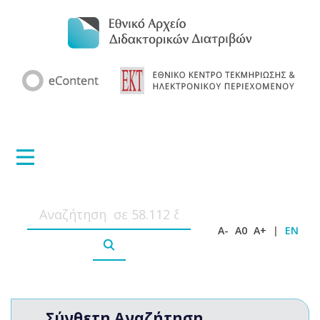
A-
A0
A+
|
EN
Σύνθετη Αναζήτηση