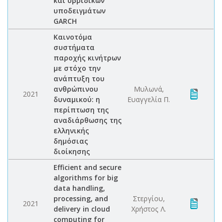
και υβριδικών
υποδειγμάτων
GARCH
Kαινοτόμα
συστήματα
παροχής κινήτρων
με στόχο την
ανάπτυξη του
ανθρώπινου
Μυλωνά,
2021
δυναμικού: η
Ευαγγελία Π.
περίπτωση της
αναδιάρθωσης της
ελληνικής
δημόσιας
διοίκησης
Efficient and secure
algorithms for big
data handling,
processing, and
Στεργίου,
2021
delivery in cloud
Χρήστος Λ.
computing for