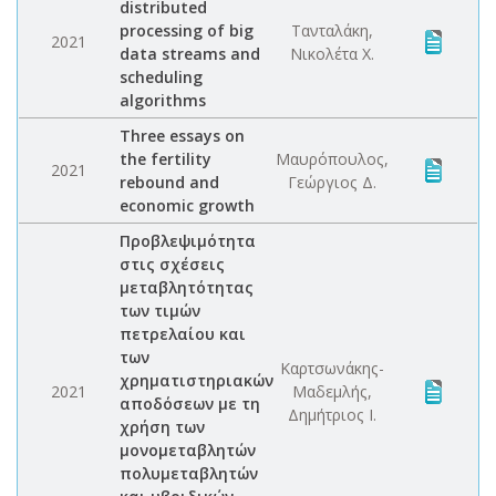
distributed
processing of big
Τανταλάκη,
2021
data streams and
Νικολέτα Χ.
scheduling
algorithms
Three essays on
the fertility
Μαυρόπουλος,
2021
rebound and
Γεώργιος Δ.
economic growth
Προβλεψιμότητα
στις σχέσεις
μεταβλητότητας
των τιμών
πετρελαίου και
των
Καρτσωνάκης-
χρηματιστηριακών
2021
Μαδεμλής,
αποδόσεων με τη
Δημήτριος Ι.
χρήση των
μονομεταβλητών
πολυμεταβλητών