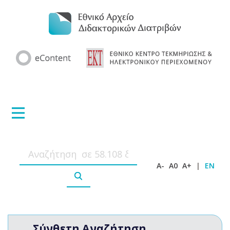
A-
A0
A+
|
EN
Σύνθετη Αναζήτηση