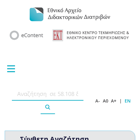
A-
A0
A+
|
EN
Σύνθετη Αναζήτηση