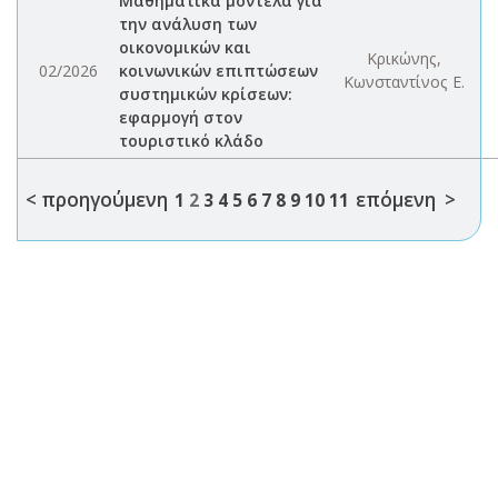
Μαθηματικά μοντέλα για
την ανάλυση των
οικονομικών και
Κρικώνης,
02/2026
κοινωνικών επιπτώσεων
Κωνσταντίνος Ε.
συστημικών κρίσεων:
εφαρμογή στον
τουριστικό κλάδο
< προηγούμενη
επόμενη >
1
2
3
4
5
6
7
8
9
10
11