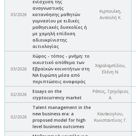
ενίσχυση της
αναγνωστικής
Κιρπουίκη,
03/2026
κατανόησης μαθητών
Ανατολή Κ.
γυμνασίου με ειδικές
μαθησιακές δυσκολίες ή
με χαμηλή επίδοση
αδιευκρίνιστης
αιτιολογίας
Χώρος - τόπος - μνήμη: το
οικιστικό απόθεμα των
Χαραλαμπίδου,
03/2026
Εβραϊκών κοινοτήτων στη
Ελένη Ν.
ΝΑ Ευρώπη μέσα από
περιπτώσεις αναφοράς
Essays on the
Ράπος, Γρηγόριος
02/2026
cryptocurrency market
Α.
Talent management in the
new business era: a
Κανάκογλου,
02/2026
proposed model for high
Κωνσταντίνος Γ.
level business outcomes