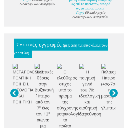
Διδακτορικών Διατριβών
.
Ως επί το πλείστον, αφορά
τις μεταφορτώσεις.
Πηγή:
Εθνικό Αρχείο
Διδακτορικών Διατριβών
.
Σχετικές εγγραφές
(με βάση τις επισκέψεις των
χρηστών)
ΜΕΤΑΠΟΛΕΜΙΚΗ
Οικιστικές
Ο
Η
Παλαιοχριστια
ΠΟΛΙΤΙΚΗ
θέσεις
ελεύθερος
ποιητική
Ήπειρος
ισ
ΠΟΙΗΣΗ.
στην
στίχος
γενιά
(4ος-7ος):
τρ
ΙΔΕΟΛΟΓΙΑ
Βυζαντινή
υπό το
του 70:
η
ΚΑΙ
Ήπειρο
πρίσμα
ιδεολογική
μαρτυρία
Σο
ΠΟΙΗΤΙΚΗ
από τον
της
και
της
ισ
7° έως
σύγχρονης
αισθητική
γλυπτικής
τον 12°
μετρικολογίας:
διερεύνηση
τ
αιώνα:
τα
τα
μια
πρώτα