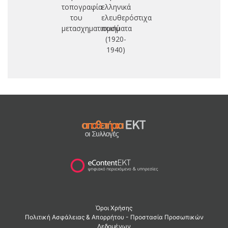
τοπογραφία
ελληνικά
του
ελευθερόστιχα
μετασχηματισμού
ποιήματα
(1920-
1940)