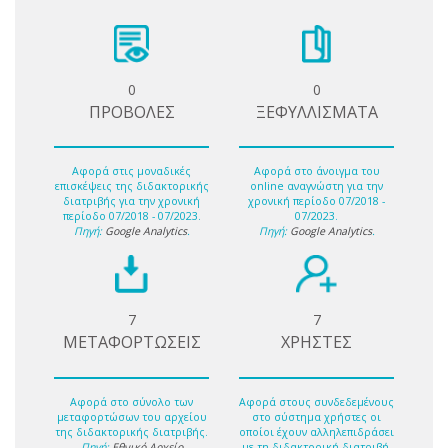
0
0
ΠΡΟΒΟΛΕΣ
ΞΕΦΥΛΛΙΣΜΑΤΑ
Αφορά στις μοναδικές
Αφορά στο άνοιγμα του
επισκέψεις της διδακτορικής
online αναγνώστη για την
διατριβής για την χρονική
χρονική περίοδο 07/2018 -
περίοδο 07/2018 - 07/2023.
07/2023.
Πηγή:
Google Analytics
.
Πηγή:
Google Analytics
.
7
7
ΜΕΤΑΦΟΡΤΩΣΕΙΣ
ΧΡΗΣΤΕΣ
Αφορά στο σύνολο των
Αφορά στους συνδεδεμένους
μεταφορτώσων του αρχείου
στο σύστημα χρήστες οι
της διδακτορικής διατριβής.
οποίοι έχουν αλληλεπιδράσει
Πηγή:
Εθνικό Αρχείο
με τη διδακτορική διατριβή.