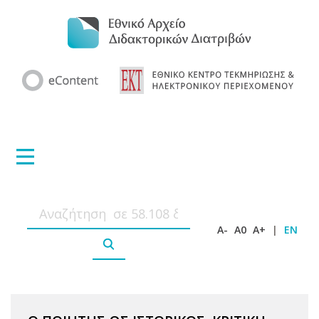
A-
A0
A+
|
EN