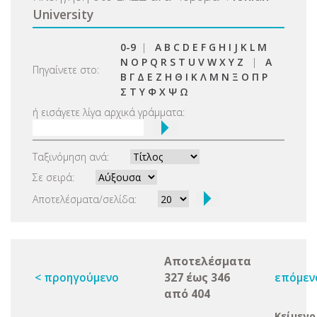
University
0-9
|
A
B
C
D
E
F
G
H
I
J
K
L
M
N
O
P
Q
R
S
T
U
V
W
X
Y
Z
|
Α
Πηγαίνετε στο:
Β
Γ
Δ
Ε
Ζ
Η
Θ
Ι
Κ
Λ
Μ
Ν
Ξ
Ο
Π
Ρ
Σ
Τ
Υ
Φ
Χ
Ψ
Ω
ή εισάγετε λίγα αρχικά γράμματα:
Ταξινόμηση ανά:
Σε σειρά:
Αποτελέσματα/σελίδα:
Αποτελέσματα
< προηγούμενο
327 έως 346
επόμεν
από 404
Κείμενο