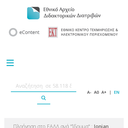
A-
A0
A+
|
EN
Πλοήγηση στο ΕΑΔΔ ανά
"
Ίδρυμα
"
:
Ionian