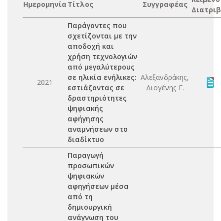
Ημερομηνία
Τίτλος
Συγγραφέας
Διατριβ
Παράγοντες που
σχετίζονται με την
αποδοχή και
χρήση τεχνολογιών
από μεγαλύτερους
σε ηλικία ενήλικες:
Αλεξανδράκης,
2021
εστιάζοντας σε
Διογένης Γ.
δραστηριότητες
ψηφιακής
αφήγησης
αναμνήσεων στο
διαδίκτυο
Παραγωγή
προσωπικών
ψηφιακών
αφηγήσεων μέσα
από τη
δημιουργική
ανάγνωση του