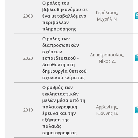
Ο ρόλος του
βιβλιοθηκονόμου σε
Γερόλιμος,
2008
ένα μεταβαλλόμενο
Μιχαήλ Ν.
περιβάλλον
πληροφόρησης
Ο ρόλος των
διαπροσωπικών
σχέσεων
Δημητρόπουλος,
2020
εκπαιδευτικού -
Νίκος Δ.
διευθυντή στη
δημιουργία θετικού
σχολικού κλίματος
Ο ρυθμός των
εκκλησιαστικών
μελών μέσα από τη
παλαιογραφική
Αρβανίτης,
2010
έρευνα και την
Ιωάννης Β.
εξήγηση της
παλαιάς
σημειογραφίας