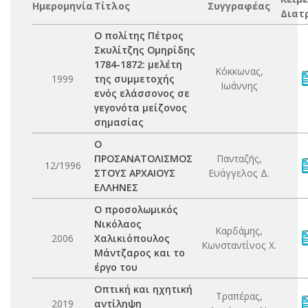
Ημερομηνία
Τίτλος
Συγγραφέας
Διατ
Ο πολίτης Πέτρος
Σκυλίτζης Ομηρίδης
1784-1872: μελέτη
Κόκκωνας,
1999
της συμμετοχής
Ιωάννης
ενός ελάσσονος σε
γεγονότα μείζονος
σημασίας
Ο
ΠΡΟΣΑΝΑΤΟΛΙΣΜΟΣ
Πανταζής,
12/1996
ΣΤΟΥΣ ΑΡΧΑΙΟΥΣ
Ευάγγελος Δ.
ΕΛΛΗΝΕΣ
Ο προσολωμικός
Νικόλαος
Καρδάμης,
2006
Χαλικιόπουλος
Κωνσταντίνος Χ.
Μάντζαρος και το
έργο του
Οπτική και ηχητική
Τραπέρας,
2019
αντίληψη