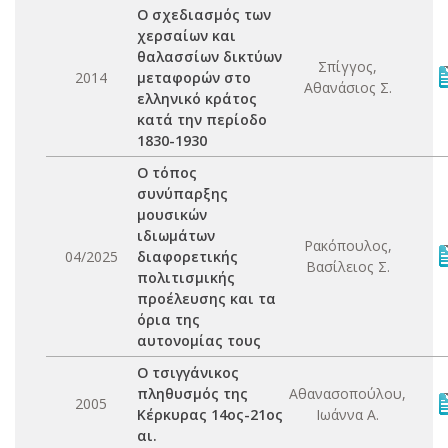
Ο σχεδιασμός των
χερσαίων και
θαλασσίων δικτύων
Σπίγγος,
2014
μεταφορών στο
Αθανάσιος Σ.
ελληνικό κράτος
κατά την περίοδο
1830-1930
Ο τόπος
συνύπαρξης
μουσικών
ιδιωμάτων
Ρακόπουλος,
04/2025
διαφορετικής
Βασίλειος Σ.
πολιτισμικής
προέλευσης και τα
όρια της
αυτονομίας τους
Ο τσιγγάνικος
πληθυσμός της
Αθανασοπούλου,
2005
Κέρκυρας 14ος-21ος
Ιωάννα Α.
αι.