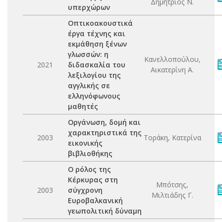
Δημήτριος Ν.
υπερχώρων
Οπτικοακουστικά
έργα τέχνης και
εκμάθηση ξένων
γλωσσών: η
Κανελλοπούλου,
2021
διδασκαλία του
Αικατερίνη Α.
λεξιλογίου της
αγγλικής σε
ελληνόφωνους
μαθητές
Οργάνωση, δομή και
χαρακτηριστικά της
2003
Τοράκη, Κατερίνα
εικονικής
βιβλιοθήκης
Ο ρόλος της
Κέρκυρας στη
Μπότσης,
2003
σύγχρονη
Μιλτιάδης Γ.
Ευροβαλκανική
γεωπολιτική δύναμη