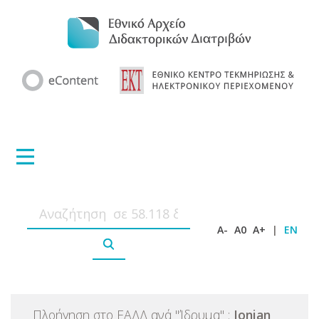
A-
A0
A+
|
EN
Πλοήγηση στο ΕΑΔΔ ανά
"
Ίδρυμα
"
:
Ionian