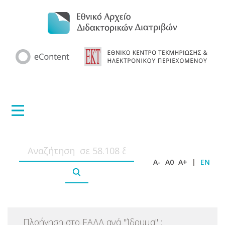
A-
A0
A+
|
EN
Πλοήγηση στο ΕΑΔΔ ανά
"
Ίδρυμα
"
: