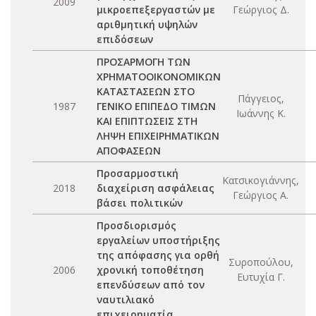
2009
μικροεπεξεργαστών με
Γεώργιος Δ.
αριθμητική υψηλών
επιδόσεων
ΠΡΟΣΑΡΜΟΓΗ ΤΩΝ
ΧΡΗΜΑΤΟΟΙΚΟΝΟΜΙΚΩΝ
ΚΑΤΑΣΤΑΣΕΩΝ ΣΤΟ
Πάγγειος,
1987
ΓΕΝΙΚΟ ΕΠΙΠΕΔΟ ΤΙΜΩΝ
Ιωάννης Κ.
ΚΑΙ ΕΠΙΠΤΩΣΕΙΣ ΣΤΗ
ΛΗΨΗ ΕΠΙΧΕΙΡΗΜΑΤΙΚΩΝ
ΑΠΟΦΑΣΕΩΝ
Προσαρμοστική
Κατσικογιάννης,
2018
διαχείριση ασφάλειας
Γεώργιος Α.
βάσει πολιτικών
Προσδιορισμός
εργαλείων υποστήριξης
της απόφασης για ορθή
Συροπούλου,
2006
χρονική τοποθέτηση
Ευτυχία Γ.
επενδύσεων από τον
ναυτιλιακό
επιχειρηματία