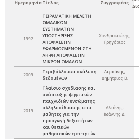
Ημερομηνία
Τίτλος
Συγγραφέας
Δι
ΠΕΙΡΑΜΑΤΙΚΗ ΜΕΛΕΤΗ
ΟΜΑΔΙΚΩΝ
ΣΥΣΤΗΜΑΤΩΝ
ΥΠΟΣΤΗΡΙΞΗΣ
Χονδροκούκης,
1992
ΑΠΟΦΑΣΕΩΝ
Γρηγόριος
ΕΦΑΡΜΟΣΜΕΝΩΝ ΣΤΗ
ΛΗΨΗ ΑΠΟΦΑΣΕΩΝ
ΜΙΚΡΩΝ ΟΜΑΔΩΝ
Περιβάλλουσα ανάλυση
Δερπάνης,
2009
δεδομένων
Δημήτριος Β.
Πλαίσιο σχεδίασης και
ανάπτυξης ψηφιακών
παιχνιδιών ενσώματης
αλληλεπίδρασης από
Αλτάνης,
2019
μαθητές για την
Ιωάννης Δ.
προαγωγή δεξιοτήτων
και θετικών
μαθησιακών εμπειριών