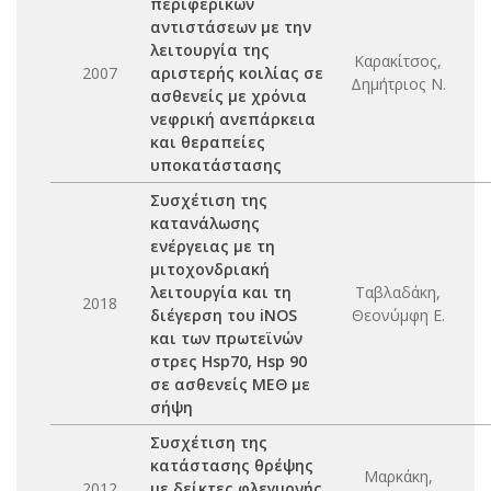
περιφερικών
αντιστάσεων με την
λειτουργία της
Καρακίτσος,
2007
αριστερής κοιλίας σε
Δημήτριος Ν.
ασθενείς με χρόνια
νεφρική ανεπάρκεια
και θεραπείες
υποκατάστασης
Συσχέτιση της
κατανάλωσης
ενέργειας με τη
μιτοχονδριακή
λειτουργία και τη
Ταβλαδάκη,
2018
διέγερση του iNOS
Θεονύμφη Ε.
και των πρωτεϊνών
στρες Hsp70, Hsp 90
σε ασθενείς ΜΕΘ με
σήψη
Συσχέτιση της
κατάστασης θρέψης
Μαρκάκη,
2012
με δείκτες φλεγμονής