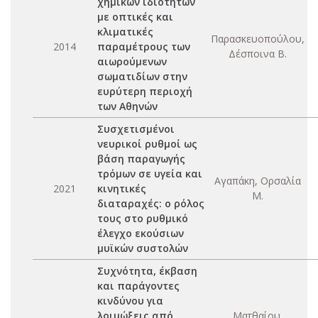
χημικών ιδιοτήτων
με οπτικές και
κλιματικές
Παρασκευοπούλου,
2014
παραμέτρους των
Δέσποινα Β.
αιωρούμενων
σωματιδίων στην
ευρύτερη περιοχή
των Αθηνών
Συσχετισμένοι
νευρικοί ρυθμοί ως
βάση παραγωγής
τρόμων σε υγεία και
Αγαπάκη, Ορσαλία
2021
κινητικές
Μ.
διαταραχές: o ρόλος
τους στο ρυθμικό
έλεγχο εκούσιων
μυϊκών συστολών
Συχνότητα, έκβαση
και παράγοντες
κινδύνου για
λοιμώξεις από
Ματθαίου,