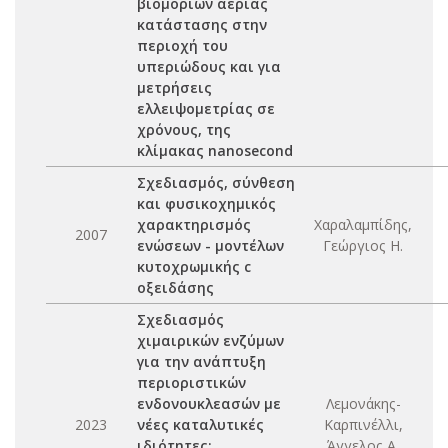
βιομορίων αέριας
κατάστασης στην
περιοχή του
υπεριώδους και για
μετρήσεις
ελλειψομετρίας σε
χρόνους, της
κλίμακας nanosecond
Σχεδιασμός, σύνθεση
και φυσικοχημικός
χαρακτηρισμός
Χαραλαμπίδης,
2007
ενώσεων - μοντέλων
Γεώργιος Η.
κυτοχρωμικής c
οξειδάσης
Σχεδιασμός
χιμαιρικών ενζύμων
για την ανάπτυξη
περιοριστικών
ενδονουκλεασών με
Λεμονάκης-
2023
νέες καταλυτικές
Καρπινέλλι,
ιδιότητες:
Άγγελος Α.