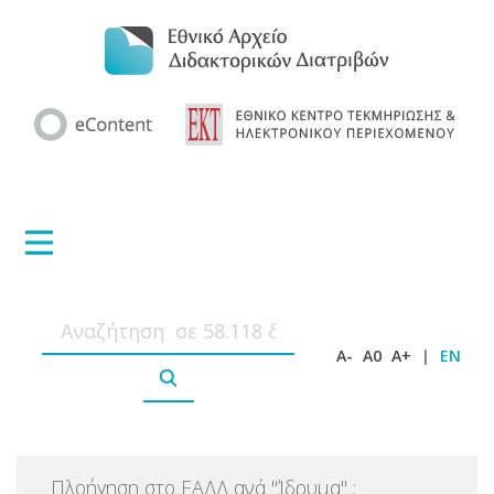
A-
A0
A+
|
EN
Πλοήγηση στο ΕΑΔΔ ανά
"
Ίδρυμα
"
: