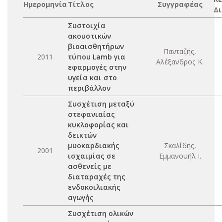
Ημερομηνία
Τίτλος
Συγγραφέας
Δ
Συστοιχία
ακουστικών
βιοαισθητήρων
Πανταζής,
2011
τύπου Lamb για
Αλέξανδρος Κ.
εφαρμογές στην
υγεία και στο
περιβάλλον
Συσχέτιση μεταξύ
στεφανιαίας
κυκλοφορίας και
δεικτών
μυοκαρδιακής
Σκαλίδης,
2001
ισχαιμίας σε
Εμμανουήλ Ι.
ασθενείς με
διαταραχές της
ενδοκοιλιακής
αγωγής
Συσχέτιση ολικών