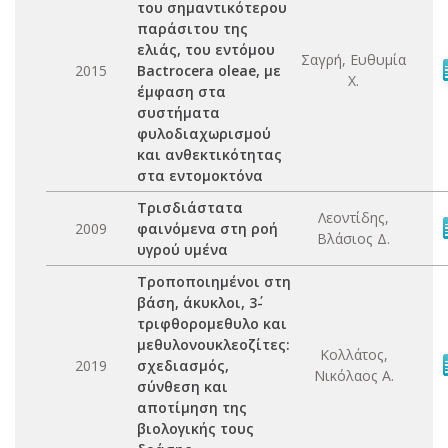
του σημαντικότερου
παράσιτου της
ελιάς, του εντόμου
Σαγρή, Ευθυμία
2015
Bactrocera oleae, με
Χ.
έμφαση στα
συστήματα
φυλοδιαχωρισμού
και ανθεκτικότητας
στα εντομοκτόνα
Τρισδιάστατα
Λεοντίδης,
2009
φαινόμενα στη ροή
Βλάσιος Δ.
υγρού υμένα
Τροποποιημένοι στη
βάση, άκυκλοι, 3΄-
τριφθορομεθυλο και
μεθυλονουκλεοζίτες:
Κολλάτος,
2019
σχεδιασμός,
Νικόλαος Α.
σύνθεση και
αποτίμηση της
βιολογικής τους