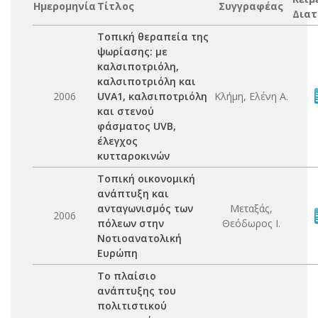
Ημερομηνία
Τίτλος
Συγγραφέας
Διατ
Τοπική θεραπεία της
ψωρίασης: με
καλσιποτριόλη,
καλσιποτριόλη και
2006
UVA1, καλσιποτριόλη
Κλήμη, Ελένη Α.
και στενού
φάσματος UVB,
έλεγχος
κυτταροκινών
Τοπική οικονομική
ανάπτυξη και
ανταγωνισμός των
Μεταξάς,
2006
πόλεων στην
Θεόδωρος Ι.
Νοτιοανατολική
Ευρώπη
Το πλαίσιο
ανάπτυξης του
πολιτιστικού