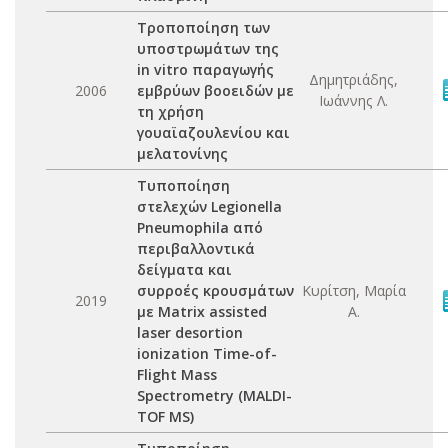
Τροποποίηση των
υποστρωμάτων της
in vitro παραγωγής
Δημητριάδης,
2006
εμβρύων βοοειδών με
Ιωάννης Λ.
τη χρήση
γουαϊαζουλενίου και
μελατονίνης
Τυποποίηση
στελεχών Legionella
Pneumophila από
περιβαλλοντικά
δείγματα και
συρροές κρουσμάτων
Κυρίτση, Μαρία
2019
με Matrix assisted
Α.
laser desortion
ionization Time-of-
Flight Mass
Spectrometry (ΜALDI-
TΟF MS)