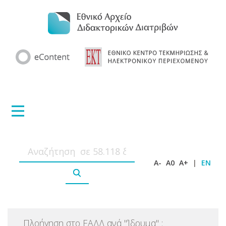
A-
A0
A+
|
EN
Πλοήγηση στο ΕΑΔΔ ανά
"
Ίδρυμα
"
: