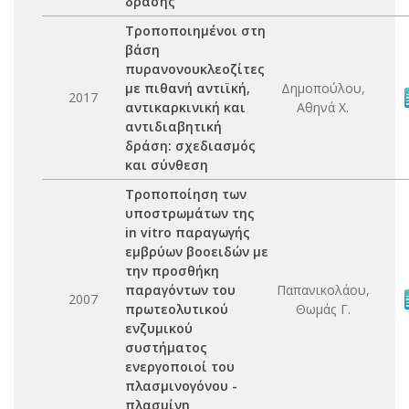
δράσης
Τροποποιημένοι στη
βάση
πυρανονουκλεοζίτες
με πιθανή αντιϊκή,
Δημοπούλου,
2017
αντικαρκινική και
Αθηνά Χ.
αντιδιαβητική
δράση: σχεδιασμός
και σύνθεση
Τροποποίηση των
υποστρωμάτων της
in vitro παραγωγής
εμβρύων βοοειδών με
την προσθήκη
παραγόντων του
Παπανικολάου,
2007
πρωτεολυτικού
Θωμάς Γ.
ενζυμικού
συστήματος
ενεργοποιοί του
πλασμινογόνου -
πλασμίνη