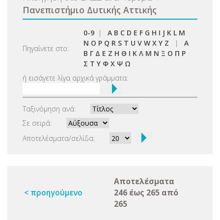
Πανεπιστήμιο Δυτικής Αττικής
0-9
|
A
B
C
D
E
F
G
H
I
J
K
L
M
N
O
P
Q
R
S
T
U
V
W
X
Y
Z
|
Α
Πηγαίνετε στο:
Β
Γ
Δ
Ε
Ζ
Η
Θ
Ι
Κ
Λ
Μ
Ν
Ξ
Ο
Π
Ρ
Σ
Τ
Υ
Φ
Χ
Ψ
Ω
ή εισάγετε λίγα αρχικά γράμματα:
Ταξινόμηση ανά:
Σε σειρά:
Αποτελέσματα/σελίδα:
Αποτελέσματα
< προηγούμενο
246 έως 265 από
265