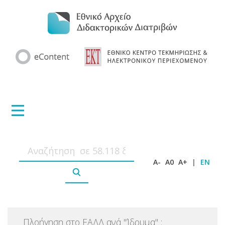
A-
A0
A+
|
EN
Πλοήγηση στο ΕΑΔΔ ανά
"
Ίδρυμα
"
: