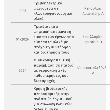
Τριβοηλεκτρικά
φαινόμενα σε
Ρεπούλιας,
2025
κλωστοϋφαντουργικά
Αριστείδης Α.
υλικά
Τρισδιάστατη
ψηφιακή απεικόνιση
εικαστικών έργων από
Σακελλαρίου,
01/2026
εύπλαστα υλικά με
Χριστίνα Π.
στόχο τη συντήρηση
και διατήρησή τους
Φυσικοθεραπευτική
παρέμβαση σε παιδιά
Λέπουρα, Αλεξάνδρ
2024
με νευροκινητικές
Α.
καθυστερήσεις και
διαταραχές
Χρήση βιοϊατρικής
πληροφορικής στην
ανάπτυξη λογισμικού
για συλλογή κλινικών
δεδομένων και