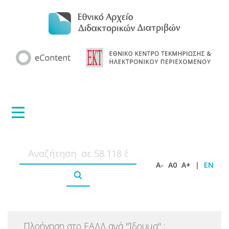
A-
A0
A+
|
EN
Πλοήγηση στο ΕΑΔΔ ανά
"
Ίδρυμα
"
: