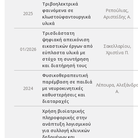
Τριβοηλεκτρικά
φαινόμενα σε
Ρεπούλιας,
2025
κλωστοϋφαντουργικά
Αριστείδης Α.
υλικά
Τρισδιάστατη
ψηφιακή απεικόνιση
εικαστικών έργων από
Σακελλαρίου,
01/2026
εύπλαστα υλικά με
Χριστίνα Π.
στόχο τη συντήρηση
και διατήρησή τους
Φυσικοθεραπευτική
παρέμβαση σε παιδιά
Λέπουρα, Αλεξάνδρ
2024
με νευροκινητικές
Α.
καθυστερήσεις και
διαταραχές
Χρήση βιοϊατρικής
πληροφορικής στην
ανάπτυξη λογισμικού
για συλλογή κλινικών
δεδομένων και