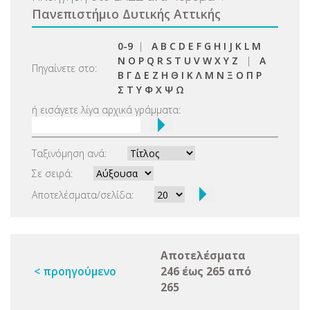
Πανεπιστήμιο Δυτικής Αττικής
0-9
|
A
B
C
D
E
F
G
H
I
J
K
L
M
N
O
P
Q
R
S
T
U
V
W
X
Y
Z
|
Α
Πηγαίνετε στο:
Β
Γ
Δ
Ε
Ζ
Η
Θ
Ι
Κ
Λ
Μ
Ν
Ξ
Ο
Π
Ρ
Σ
Τ
Υ
Φ
Χ
Ψ
Ω
ή εισάγετε λίγα αρχικά γράμματα:
Ταξινόμηση ανά:
Σε σειρά:
Αποτελέσματα/σελίδα:
Αποτελέσματα
< προηγούμενο
246 έως 265 από
265