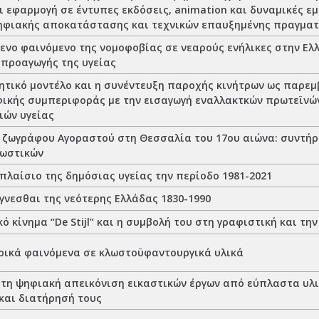
 εφαρμογή σε έντυπες εκδόσεις, animation και δυναμικές εμ
ηφιακής αποκατάστασης και τεχνικών επαυξημένης πραγματ
ενο φαινόμενο της νομοφοβίας σε νεαρούς ενήλικες στην Ελλ
 προαγωγής της υγείας
ητικό μοντέλο και η συνέντευξη παροχής κινήτρων ως παρεμ
φικής συμπεριφοράς με την εισαγωγή εναλλακτκών πρωτεϊνώ
ιών υγείας
υ ζωγράφου Αγοραστού στη Θεσσαλία του 17ου αιώνα: συντήρ
ρωστικών
πλαίσιο της δημόσιας υγείας την περίοδο 1981-2021
ίγνεσθαι της νεότερης Ελλάδας 1830-1990
ό κίνημα “De Stijl” και η συμβολή του στη γραφιστική και τη
ρικά φαινόμενα σε κλωστοϋφαντουργικά υλικά
τη ψηφιακή απεικόνιση εικαστικών έργων από εύπλαστα υλι
και διατήρησή τους