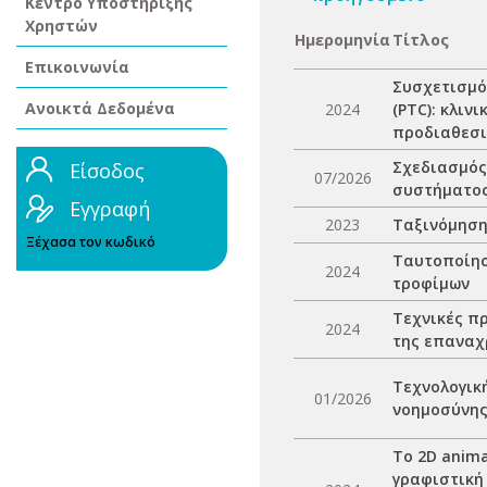
Κέντρο Υποστήριξης
Χρηστών
Ημερομηνία
Τίτλος
Επικοινωνία
Συσχετισμό
Ανοικτά Δεδομένα
2024
(PTC): κλιν
προδιαθεσι
Σχεδιασμός
Είσοδος
07/2026
συστήματο
Εγγραφή
2023
Ταξινόμηση
Ξέχασα τον κωδικό
Ταυτοποίησ
2024
τροφίμων
Τεχνικές π
2024
της επαναχ
Τεχνολογική
01/2026
νοημοσύνη
Το 2D anim
γραφιστική