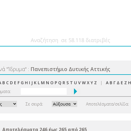
ανά
"
Ίδρυμα
"
:
Πανεπιστήμιο Δυτικής Αττικής
A
B
C
D
E
F
G
H
I
J
K
L
M
N
O
P
Q
R
S
T
U
V
W
X
Y
Z
|
Α
Β
Γ
Δ
Ε
Ζ
Η
μματα:
Σε σειρά:
Αποτελέσματα/σελίδα:
Αποτελέσματα 246 έως 265 από 265