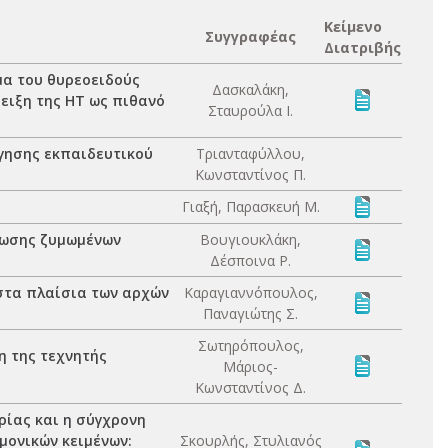
Κείμενο
Συγγραφέας
Διατριβής
μα του θυρεοειδούς
Δασκαλάκη,
δειξη της ΗΤ ως πιθανό
Σταυρούλα Ι.
γησης εκπαιδευτικού
Τριανταφύλλου,
Κωνσταντίνος Π.
Γιαξή, Παρασκευή Μ.
ίωσης ζυμωμένων
Βουγιουκλάκη,
Δέσποινα Ρ.
στα πλαίσια των αρχών
Καραγιαννόπουλος,
Παναγιώτης Σ.
Σωτηρόπουλος,
η της τεχνητής
Μάριος-
Κωνσταντίνος Δ.
ρίας και η σύγχρονη
μονικών κειμένων:
Σκουρλής, Στυλιανός