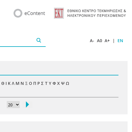
A-
A0
A+
|
EN
Θ
Ι
Κ
Λ
Μ
Ν
Ξ
Ο
Π
Ρ
Σ
Τ
Υ
Φ
Χ
Ψ
Ω