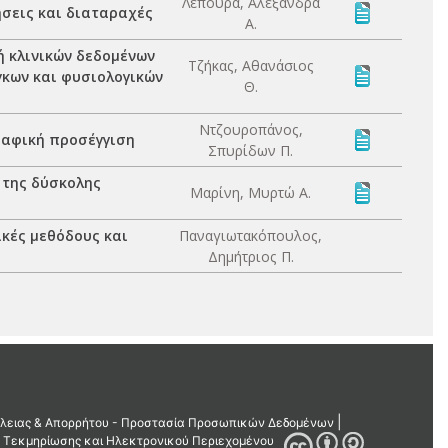
Λέπουρα, Αλεξάνδρα
σεις και διαταραχές
Α.
ή κλινικών δεδομένων
Τζήκας, Αθανάσιος
γκων και φυσιολογικών
Θ.
Ντζουροπάνος,
ραφική προσέγγιση
Σπυρίδων Π.
 της δύσκολης
Μαρίνη, Μυρτώ Α.
κές μεθόδους και
Παναγιωτακόπουλος,
Δημήτριος Π.