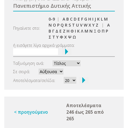
Πανεπιστήμιο Δυτικής Αττικής
0-9
|
A
B
C
D
E
F
G
H
I
J
K
L
M
N
O
P
Q
R
S
T
U
V
W
X
Y
Z
|
Α
Πηγαίνετε στο:
Β
Γ
Δ
Ε
Ζ
Η
Θ
Ι
Κ
Λ
Μ
Ν
Ξ
Ο
Π
Ρ
Σ
Τ
Υ
Φ
Χ
Ψ
Ω
ή εισάγετε λίγα αρχικά γράμματα:
Ταξινόμηση ανά:
Σε σειρά:
Αποτελέσματα/σελίδα:
Αποτελέσματα
< προηγούμενο
246 έως 265 από
265