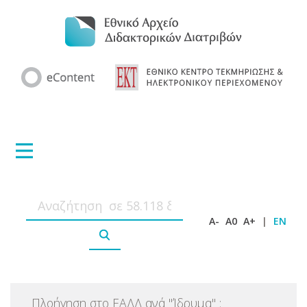
A-
A0
A+
|
EN
Πλοήγηση στο ΕΑΔΔ ανά
"
Ίδρυμα
"
: