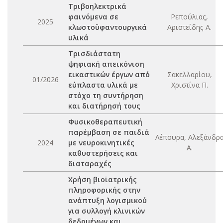
Τριβοηλεκτρικά
φαινόμενα σε
Ρεπούλιας,
2025
κλωστοϋφαντουργικά
Αριστείδης Α.
υλικά
Τρισδιάστατη
ψηφιακή απεικόνιση
εικαστικών έργων από
Σακελλαρίου,
01/2026
εύπλαστα υλικά με
Χριστίνα Π.
στόχο τη συντήρηση
και διατήρησή τους
Φυσικοθεραπευτική
παρέμβαση σε παιδιά
Λέπουρα, Αλεξάνδρ
2024
με νευροκινητικές
Α.
καθυστερήσεις και
διαταραχές
Χρήση βιοϊατρικής
πληροφορικής στην
ανάπτυξη λογισμικού
για συλλογή κλινικών
δεδομένων και