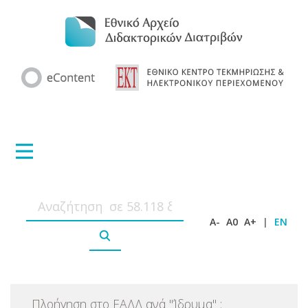
A-
A0
A+
|
EN
Πλοήγηση στο ΕΑΔΔ ανά
"
Ίδρυμα
"
: