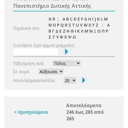
Πανεπιστήμιο Δυτικής Αττικής
0-9
|
A
B
C
D
E
F
G
H
I
J
K
L
M
N
O
P
Q
R
S
T
U
V
W
X
Y
Z
|
Α
Πηγαίνετε στο:
Β
Γ
Δ
Ε
Ζ
Η
Θ
Ι
Κ
Λ
Μ
Ν
Ξ
Ο
Π
Ρ
Σ
Τ
Υ
Φ
Χ
Ψ
Ω
ή εισάγετε λίγα αρχικά γράμματα:
Ταξινόμηση ανά:
Σε σειρά:
Αποτελέσματα/σελίδα:
Αποτελέσματα
< προηγούμενο
246 έως 265 από
265