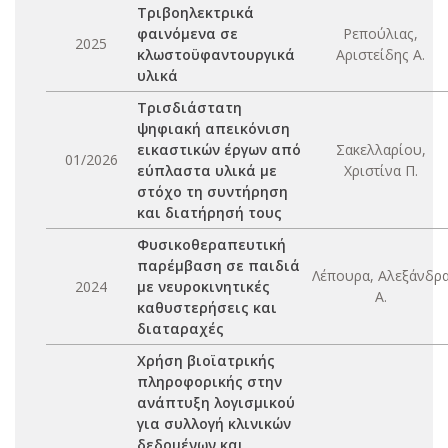
Τριβοηλεκτρικά
φαινόμενα σε
Ρεπούλιας,
2025
κλωστοϋφαντουργικά
Αριστείδης Α.
υλικά
Τρισδιάστατη
ψηφιακή απεικόνιση
εικαστικών έργων από
Σακελλαρίου,
01/2026
εύπλαστα υλικά με
Χριστίνα Π.
στόχο τη συντήρηση
και διατήρησή τους
Φυσικοθεραπευτική
παρέμβαση σε παιδιά
Λέπουρα, Αλεξάνδρ
2024
με νευροκινητικές
Α.
καθυστερήσεις και
διαταραχές
Χρήση βιοϊατρικής
πληροφορικής στην
ανάπτυξη λογισμικού
για συλλογή κλινικών
δεδομένων και