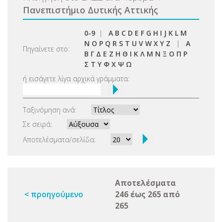
Πανεπιστήμιο Δυτικής Αττικής
0-9
|
A
B
C
D
E
F
G
H
I
J
K
L
M
N
O
P
Q
R
S
T
U
V
W
X
Y
Z
|
Α
Πηγαίνετε στο:
Β
Γ
Δ
Ε
Ζ
Η
Θ
Ι
Κ
Λ
Μ
Ν
Ξ
Ο
Π
Ρ
Σ
Τ
Υ
Φ
Χ
Ψ
Ω
ή εισάγετε λίγα αρχικά γράμματα:
Ταξινόμηση ανά:
Σε σειρά:
Αποτελέσματα/σελίδα:
Αποτελέσματα
< προηγούμενο
246 έως 265 από
265