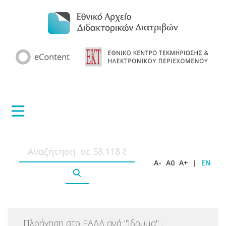
A-
A0
A+
|
EN
Πλοήγηση στο ΕΑΔΔ ανά
"
Ίδρυμα
"
: