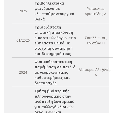
Τριβοηλεκτρικά
φαινόμενα σε
Ρεπούλιας,
2025
κλωστοϋφαντουργικά
Αριστείδης Α.
υλικά
Τρισδιάστατη
ψηφιακή απεικόνιση
εικαστικών έργων από
Σακελλαρίου,
01/2026
εύπλαστα υλικά με
Χριστίνα Π.
στόχο τη συντήρηση
και διατήρησή τους
Φυσικοθεραπευτική
παρέμβαση σε παιδιά
Λέπουρα, Αλεξάνδρ
2024
με νευροκινητικές
Α.
καθυστερήσεις και
διαταραχές
Χρήση βιοϊατρικής
πληροφορικής στην
ανάπτυξη λογισμικού
για συλλογή κλινικών
δεδομένων και