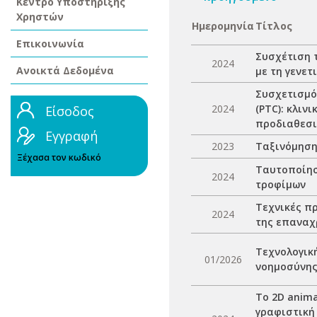
Κέντρο Υποστήριξης
Χρηστών
Ημερομηνία
Τίτλος
Επικοινωνία
Συσχέτιση 
2024
Ανοικτά Δεδομένα
με τη γενετ
Συσχετισμό
2024
(PTC): κλιν
Είσοδος
προδιαθεσι
Εγγραφή
2023
Ταξινόμηση
Ξέχασα τον κωδικό
Ταυτοποίησ
2024
τροφίμων
Τεχνικές π
2024
της επαναχ
Τεχνολογική
01/2026
νοημοσύνη
Το 2D anim
γραφιστική