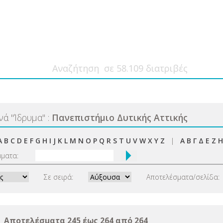
ανά
"
Ίδρυμα
"
:
Πανεπιστήμιο Δυτικής Αττικής
A
B
C
D
E
F
G
H
I
J
K
L
M
N
O
P
Q
R
S
T
U
V
W
X
Y
Z
|
Α
Β
Γ
Δ
Ε
Ζ
Η
μματα:
Σε σειρά:
Αποτελέσματα/σελίδα:
Αποτελέσματα 245 έως 264 από 264