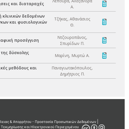
Λέπουρα, Αλεξάνδρα
σεις και διαταραχές
Α.
ή κλινικών δεδομένων
Τζήκας, Αθανάσιος
γκων και φυσιολογικών
Θ.
Ντζουροπάνος,
ραφική προσέγγιση
Σπυρίδων Π.
 της δύσκολης
Μαρίνη, Μυρτώ Α.
κές μεθόδους και
Παναγιωτακόπουλος,
Δημήτριος Π.