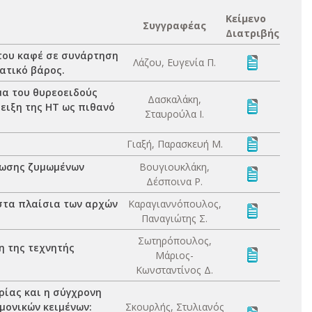
Κείμενο
Συγγραφέας
Διατριβής
του καφέ σε συνάρτηση
Λάζου, Ευγενία Π.
ατικό βάρος.
μα του θυρεοειδούς
Δασκαλάκη,
δειξη της ΗΤ ως πιθανό
Σταυρούλα Ι.
Γιαξή, Παρασκευή Μ.
ίωσης ζυμωμένων
Βουγιουκλάκη,
Δέσποινα Ρ.
στα πλαίσια των αρχών
Καραγιαννόπουλος,
Παναγιώτης Σ.
Σωτηρόπουλος,
η της τεχνητής
Μάριος-
Κωνσταντίνος Δ.
ρίας και η σύγχρονη
μονικών κειμένων:
Σκουρλής, Στυλιανός