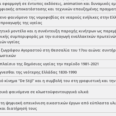
 εφαρμογή σε έντυπες εκδόσεις, animation και δυναμικές εμ
ηφιακής αποκατάστασης και τεχνικών επαυξημένης πραγματ
ενο φαινόμενο της νομοφοβίας σε νεαρούς ενήλικες στην Ελλ
 προαγωγής της υγείας
ητικό μοντέλο και η συνέντευξη παροχής κινήτρων ως παρεμ
φικής συμπεριφοράς με την εισαγωγή εναλλακτκών πρωτεϊνώ
ιών υγείας
υ ζωγράφου Αγοραστού στη Θεσσαλία του 17ου αιώνα: συντήρ
ρωστικών
πλαίσιο της δημόσιας υγείας την περίοδο 1981-2021
ίγνεσθαι της νεότερης Ελλάδας 1830-1990
ό κίνημα “De Stijl” και η συμβολή του στη γραφιστική και τη
ρικά φαινόμενα σε κλωστοϋφαντουργικά υλικά
τη ψηφιακή απεικόνιση εικαστικών έργων από εύπλαστα υλι
και διατήρησή τους